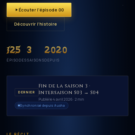
Écouter l'épisode 00
Découvrir l'histoire
125
3
2020
ÉPISODES
SAISONS
DEPUIS
Fin de la saison 3 ·
Intersaison S03 → S04
DERNIER
Publié le 4 avril 2026 · 2 min
Synchronisé depuis Ausha
LE RÉCIT